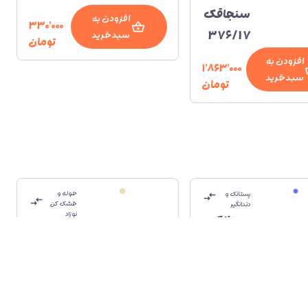
سنجاقک
افزودن به
۳۳۰٬۰۰۰
376/17
سبدخرید
تومان
افزودن به
۱٬۸۶۳٬۰۰۰
سبدخرید
تومان
حوله و
پستانک و
خشک کن
دندانگیر
نوزاد
پستانک
سرویس
میوه
حوله
خوری
توری
نوزاد
چاپی و
چیکو