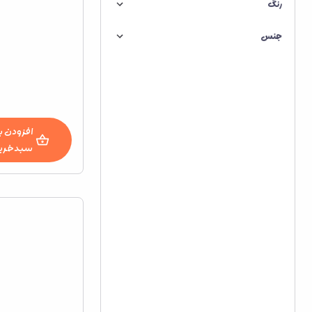
رنگ
جنس
افزودن ب
سبدخری