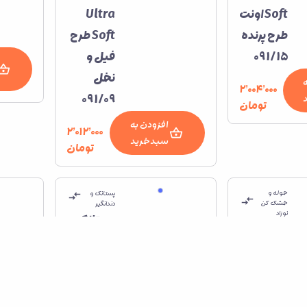
Soft اونت
Ultra
طرح پرنده
Soft طرح
091/15
فیل و
نخل
۲٬۰۰۴٬۰۰۰
091/09
تومان
افزودن به
۲٬۰۱۲٬۰۰۰
سبدخرید
تومان
حوله و
پستانک و
خشک کن
دندانگیر
نوزاد
پستانک
دستمال
میوه
دست و
خوری
صورت
نوزاد
نخی
چیکو با 3