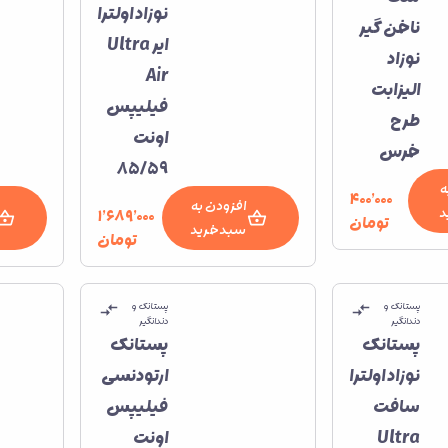
نوزاد اولترا
ناخن‌ گیر
ایر Ultra
نوزاد
Air
الیزابت
فیلیپس
طرح
اونت
خرس
85/59
ه
۴۰۰٬۰۰۰
افزودن به
د
۱٬۶۸۹٬۰۰۰
تومان
سبدخرید
تومان
پستانک و
پستانک و
دندانگیر
دندانگیر
پستانک
پستانک
نوزاد اولترا
ارتودنسی
سافت
فیلیپس
Ultra
اونت