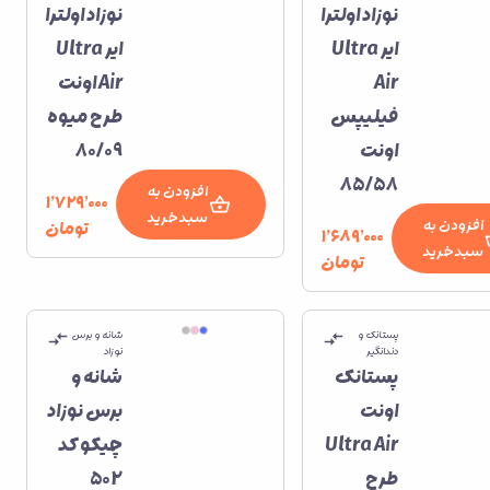
نوزاد اولترا
نوزاد اولترا
ایر Ultra
ایر Ultra
Air
Air اونت
فیلیپس
طرح میوه
اونت
80/09
85/58
افزودن به
۱٬۷۲۹٬۰۰۰
سبدخرید
افزودن به
تومان
۱٬۶۸۹٬۰۰۰
سبدخرید
تومان
پستانک و
شانه و برس
دندانگیر
نوزاد
پستانک
شانه و
اونت
برس نوزاد
Ultra Air
چیکو کد
طرح
502