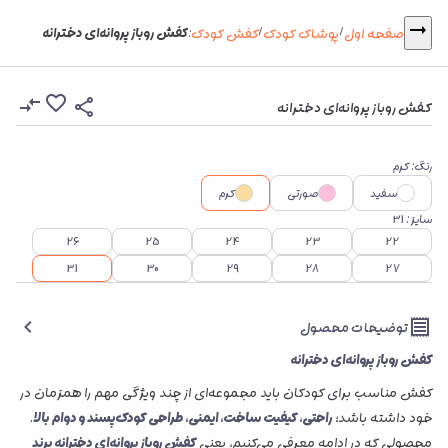
کفش روباز پروانه‌ای دخترانه
صفحه اول
پوشاک کودک
کفش کودک
:
/
/
کفش روباز پروانه‌ای دخترانه
رنگ
:
کرم
سفید
صورتی
کرم
سایز
: 31
26
25
24
23
22
31
30
29
28
27
توضیحات محصول
کفش روباز پروانه‌ای دخترانه
کفش مناسب برای کودکان باید مجموعه‌ای از چند ویژگی مهم را همزمان در
خود داشته باشد؛
راحتی، کیفیت ساخت، ایمنی، طراحی کودک‌پسند و دوام بالا
.
محصولی که در ادامه معرفی می‌کنیم، یعنی
کفش روباز پروانه‌ای دخترانه برند