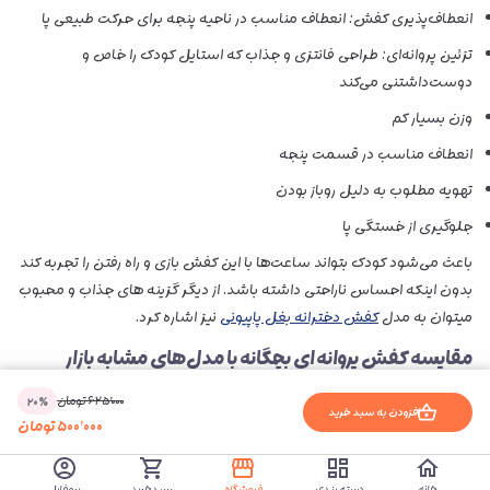
انعطاف‌پذیری کفش: انعطاف مناسب در ناحیه پنجه برای حرکت طبیعی پا
تزئین پروانه‌ای: طراحی فانتزی و جذاب که استایل کودک را خاص و
دوست‌داشتنی می‌کند
وزن بسیار کم
انعطاف مناسب در قسمت پنجه
تهویه مطلوب به دلیل روباز بودن
جلوگیری از خستگی پا
باعث می‌شود کودک بتواند ساعت‌ها با این کفش بازی و راه رفتن را تجربه کند
بدون اینکه احساس ناراحتی داشته باشد. از دیگر گزینه های جذاب و محبوب
میتوان به مدل
کفش دخترانه بغل پاپیونی
نیز اشاره کرد.
مقایسه
کفش پروانه ای بچگانه
با مدل‌های مشابه بازار
در مقایسه با بسیاری از
کفش‌های کودکانه
موجود در بازار که بیشتر بر ظاهر
۶۲۵٬۰۰۰
تومان
۲۰%
افزودن به سبد خرید
۵۰۰٬۰۰۰
تومان
تمرکز دارند، این مدل علاوه بر طراحی زیبا از جنس کامپوزیت مقاوم و بادوام
بهره می‌برد. بسیاری از مدل‌های مشابه در برابر استفاده روزمره سریع دچار
فرسودگی می‌شوند، اما این کفش با ساختار مستحکم و انعطاف‌پذیر خود،
خانه
دسته بندی
فروشگاه
سبدخرید
پروفایل