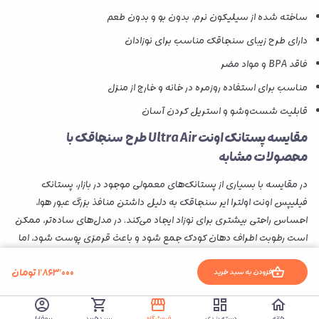
ساخته شده از سیلیکون نرم، بدون بو و بدون طعم
دارای طرح زیبای سنجاقک مناسب برای نوزادان
فاقد BPA و مواد مضر
مناسب برای استفاده روزمره در خانه و خارج از منزل
قابلیت شست‌وشو و استریل کردن آسان
مقایسه پستانک اونت Ultra Air طرح سنجاقک با
محصولات مشابه
در مقایسه با بسیاری از پستانک‌های معمولی موجود در بازار، پستانک
فیلیپس اونت اولترا ایر سنجاقک به دلیل داشتن منافذ بزرگ عبور هوا،
احساس راحتی بیشتری برای نوزاد ایجاد می‌کند. در مدل‌های ساده‌تر، ممکن
است رطوبت اطراف دهان کودک جمع شود و باعث قرمزی پوست شود، اما
در طراحی Ultra Air این مشکل تا حد زیادی کاهش یافته است.
۱٬۸۶۳٬۰۰۰
تومان
افزودن به سبد خرید
همچنین سری نرم و ارتودنسی این محصول نسبت به برخی پستانک‌ها
مانند
پستانک نوزاد اولترا سافت اونت 091/15
، هماهنگی بیشتری با ساختار
طبیعی دهان نوزاد دارد. اگر به دنبال یک پستانک ارتودنسی اونت Ultra Air
خانه
دسته بندی
فروشگاه
سبدخرید
پروفایل