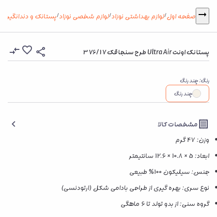
پستانک
صفحه اول
لوازم بهداشتی نوزاد
لوازم شخصی نوزاد
پستانک و دندانگیر
:
/
/
/
پستانک اونت Ultra Air طرح سنجاقک 376/17
رنگ
:
چند رنگ
چند رنگ
مشخصات کالا
وزن: 47 گرم
ابعاد: 5 × 10.8 × 12.6 سانتیمتر
جنس: سیلیکون 100% طبیعی
نوع سری: بهره گیری از طراحی بادامی شکل (ارتودنسی)
گروه سنی: از بدو تولد تا 6 ماهگی