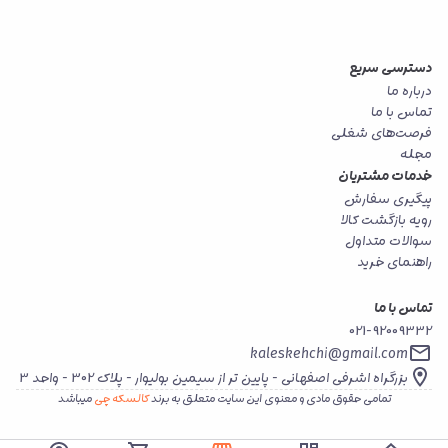
دسترسی سریع
درباره ما
تماس با ما
فرصت‌های شغلی
مجله
خدمات مشتریان
پیگیری سفارش
رویه بازگشت کالا
سوالات متداول
راهنمای خرید
تماس با ما
021-92009332
kaleskehchi@gmail.com
بزرگراه اشرفی اصفهانی - پایین تر از سیمین بولیوار - پلاک 302 - واحد 3
تمامی حقوق مادی و معنوی این سایت متعلق به برند
کالسکه چی
میباشد