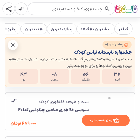
فیلتر
بیشترین تخفیف
پریازدیدترین
جدیدترین
پرفروش ت
پیشنهاد ویژه
جشنواره تابستانه لباس کودک
جدیدترین لباس‌ها و کفش‌های بچگانه با تخفیف‌های جذاب بهاری. همین حالا مدل‌ها رو
ببین و بهترین انتخاب‌ها رو برای کوچولوت بگیر.
ست جین پسرانه با عروسک تدی
کفش ونس عروسک 
۴۳
۰۸
۵۶
۳۷
۳٬۸۰۰٬۰۰۰
۳٬۰۴۰٬۰۰۰
تومان
۸۵۰٬۰۰۰
۰۰۰
۲۰%
۲۰%
ثانیه
دقیقه
ساعت
روز
ست و ظروف غذاخوری کودک
سرویس غذاخوری ملامین چیکو نینی کد401
افزودن به سبدخرید
۴۷۹٬۰۰۰
تومان