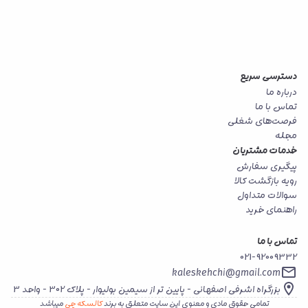
دسترسی سریع
درباره ما
تماس با ما
فرصت‌های شغلی
مجله
خدمات مشتریان
پیگیری سفارش
رویه بازگشت کالا
سوالات متداول
راهنمای خرید
تماس با ما
021-92009332
kaleskehchi@gmail.com
بزرگراه اشرفی اصفهانی - پایین تر از سیمین بولیوار - پلاک 302 - واحد 3
تمامی حقوق مادی و معنوی این سایت متعلق به برند
کالسکه چی
میباشد