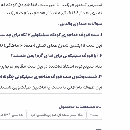
تمیزی بعد از غذا خیال مادر را از همه‌چیز راحت می‌کند.
سوالات متداول والدین:
۱. ست ظروف غذاخوری کودک سیلیکونی ۷ تکه برای چه سنی مناسب است؟
این ست از ابتدای شروع غذای کمکی (حدود ۶ ماهگی) تا مراحل مستقل غذا خوردن کودک قابل استفاده است.
۲. آیا ظروف سیلیکونی برای غذای گرم ایمن هستند؟
بله، سیلیکون استفاده‌شده در این ست مقاوم در برابر ح
۳. شست‌وشوی ست ظروف غذاخوری سیلیکونی چگونه است؟
این ظروف به‌راحتی با دست یا ماشین ظرفشویی شسته م
مشخصات محصول
برند: -
رنگ: سبز, سرمه ای, صورتی, طوسی, کرم
رده سنی: ۶–۱۲ ماه, ۱–۲ سال, ۲–۴ سال, ۴–۷ سال, ۷ سال به بالا