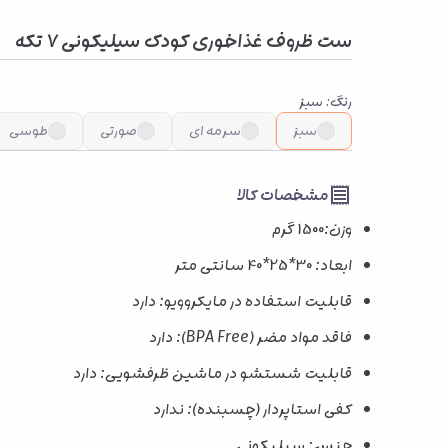
ست ظروف غذاخوری کودک سیلیکونی 7 تکه
رنگ
:
سبز
سبز
سرمه ای
صورتی
طوسی
مشخصات کالا
وزن:1500 گرم
ابعاد: 30*25*40 سانتی متر
قابلیت استفاده در مایکروویو: دارد
فاقد مواد مضر (BPA Free): دارد
قابلیت شستشو در ماشین ظرفشویی: دارد
کفی استاپردار (چسبنده): ندارد
جنس: سیلیکونی