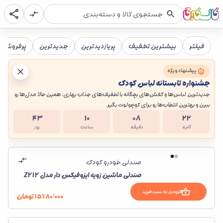
فیلتر
بیشترین تخفیف
پریازدیدترین
جدیدترین
پرفروش ت
پیشنهاد ویژه
جشنواره تابستانه لباس کودک
جدیدترین لباس‌ها و کفش‌های بچگانه با تخفیف‌های جذاب بهاری. همین حالا مدل‌ها رو
ببین و بهترین انتخاب‌ها رو برای کوچولوت بگیر.
ست جین پسرانه با عروسک تدی
کفش ونس عروسک 
۴۳
۱۰
۰۸
۲۲
۳٬۸۰۰٬۰۰۰
۳٬۰۴۰٬۰۰۰
تومان
۸۵۰٬۰۰۰
۰۰۰
۲۰%
۲۰%
ثانیه
دقیقه
ساعت
روز
صندلی خودرو کودک
صندلی ماشین زویه ایزوفیکس دار مدل Z212
افزودن به سبدخرید
۱۵٬۱۸۰٬۰۰۰
تومان