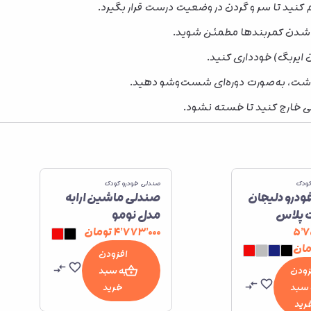
کنید تا سر و گردن در وضعیت درست قرار بگیرد.
ته شدن کمربندها مطمئن شوید.
 ایربگ) خودداری کنید.
داشت، به‌صورت دوره‌ای شست‌وشو دهید.
لی خارج کنید تا خسته نشود.
کودک
صندلی خودرو کودک
درو دلیجان
صندلی ماشین ارابه
ت پلاس
مدل نومو
۵٬۷
۴٬۷۷۳٬۰۰۰
تومان
مان
افزودن
زودن
به سبد
 سبد
خرید
رید