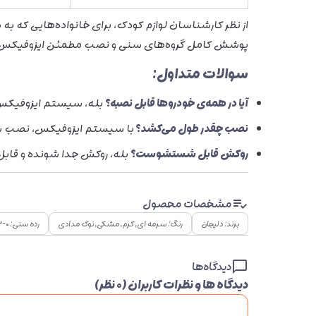
از نظر کارشناسان لوازم کودک، برای خانواده‌هایی که 
پوشش کامل گروه‌های سنی و نصب مطمئن ایزوفیکس، ان
سوالات متداول:
آیا در همه‌ی خودروها قابل نصبه؟
بله، سیستم ایزوفیکس ا
نصب چقدر طول می‌کشد؟
با سیستم ایزوفیکس، نصب سریع
روکش قابل شستشوست؟
بله، روکش جدا شونده و قا
مشخصات محصول
برند: دلیجان
رنگ: سرمه ای, کرم, مشکی, نوک مدادی
رده سنی: ۰–۳ ماه, ۳–۶ ماه, ۶–۱۲ ماه, ۱–۲ سال, ۲–۴ سال, ۴–۷ سال, ۷ سال به بالا
دیدگاه‌ها
دیدگاه ها و نظرات کاربران (
۰
نظر)