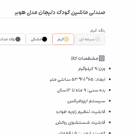
صندلی ماشین کودک دلیجان مدل هوبر
رنگ
:
کرم
سرمه ای
کرم
مشکی
نوک مداد
مشخصات کالا
وزن:9 کیلوگرم
ابعاد: 65*48
*
53 سانتی متر
رده سنی: 9 ماه تا 12سال
سیستم ایزوفیکس
قابلیت تنظیم زاویه خواب
قابلیت شستشوی روکش
کمربند ایمنی: ۵ نقطه‌ای