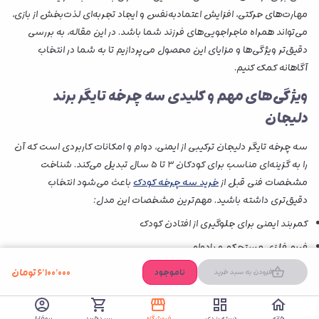
مهارت‌های حرکتی، افزایش اعتمادبه‌نفس و ایجاد تجربه‌ای لذت‌بخش از بازی،
می‌تواند همراه ماجراجویی‌های فرزند شما باشد. در این مقاله، به بررسی
دقیق‌تر ویژگی‌ها و مزایای این محصول می‌پردازیم تا به شما در انتخاب
آگاهانه کمک کنیم.
ویژگی‌های مهم و کلیدی سه چرخه تایگر برند
دلیجان
سه چرخه تایگر دلیجان ترکیبی از ایمنی، دوام و امکانات کاربردی است که آن
را به گزینه‌ای مناسب برای کودکان ۳ تا ۵ سال تبدیل می‌کند. شناخت
مشخصات فنی قبل از
خرید سه چرخه کودک
باعث می‌شود انتخاب
دقیق‌تری داشته باشید. مهم‌ترین مشخصات این مدل:
کمربند ایمنی برای جلوگیری از افتادن کودک
فریم فلزی مستحکم و بادوام
قطعات پلاستیکی باکیفیت و بدون لبه تیز
۶٬۱۰۰٬۰۰۰
تومان
ناموجود
افزودن به سبد خرید
صندلی محافظ با قابلیت تنظیم در سه حالت
دسته هدایت والدین با قابلیت جداسازی
خانه
دسته بندی
فروشگاه
سبدخرید
پروفایل