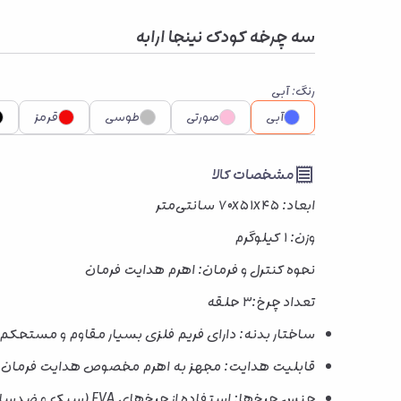
سه چرخه کودک نینجا ارابه
رنگ
:
آبی
آبی
صورتی
طوسی
قرمز
مشخصات کالا
ابعاد: ۷۰x۵۱x۴۵ سانتی‌متر
وزن: ۱ کیلوگرم
نحوه کنترل و فرمان: اهرم هدایت فرمان
تعداد چرخ:۳ حلقه
ساختار بدنه: دارای فریم فلزی بسیار مقاوم و مستح
قابلیت هدایت: مجهز به اهرم مخصوص هدایت فرمان توس
جنس چرخ‌ها: استفاده از چرخ‌های EVA (سبک و ضدسایش) که باعث حرکت نرم‌تر و کم‌صداتر نسبت به چرخ‌های خشک می‌شود.