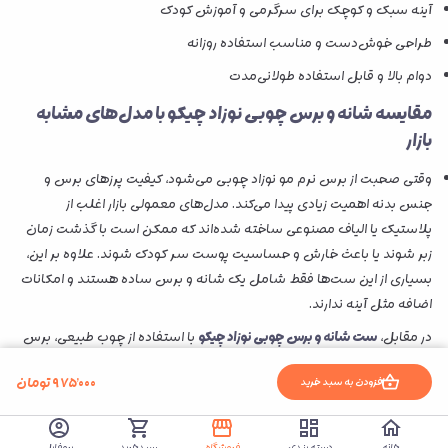
آینه سبک و کوچک برای سرگرمی و آموزش کودک
طراحی خوش‌دست و مناسب استفاده روزانه
دوام بالا و قابل استفاده طولانی‌مدت
مقایسه شانه و برس چوبی نوزاد چیکو با مدل‌های مشابه
بازار
وقتی صحبت از برس نرم مو نوزاد چوبی می‌شود، کیفیت پرزهای برس و
جنس بدنه اهمیت زیادی پیدا می‌کند. مدل‌های معمولی بازار اغلب از
پلاستیک یا الیاف مصنوعی ساخته شده‌اند که ممکن است با گذشت زمان
زبر شوند یا باعث خارش و حساسیت پوست سر کودک شوند. علاوه بر این،
بسیاری از این ست‌ها فقط شامل یک شانه و برس ساده هستند و امکانات
اضافه مثل آینه ندارند.
در مقابل،
ست شانه و برس چوبی نوزاد چیکو
با استفاده از چوب طبیعی، برس
نرم‌تر و طراحی ارگونومیک، تجربه‌ای ایمن‌تر و لطیف‌تر برای کودک فراهم
۹۷۵٬۰۰۰
تومان
افزودن به سبد خرید
می‌کند. وجود آینه‌ی کوچک در این ست هم باعث جذابیت بیشتر برای کودک
می‌شود و هم ارزش خرید محصول را نسبت به نمونه‌های معمولی افزایش
می‌دهد. اگر به دنبال محصولی مقاوم، ضد حساسیت و با طراحی شیک
خانه
دسته بندی
فروشگاه
سبدخرید
پروفایل