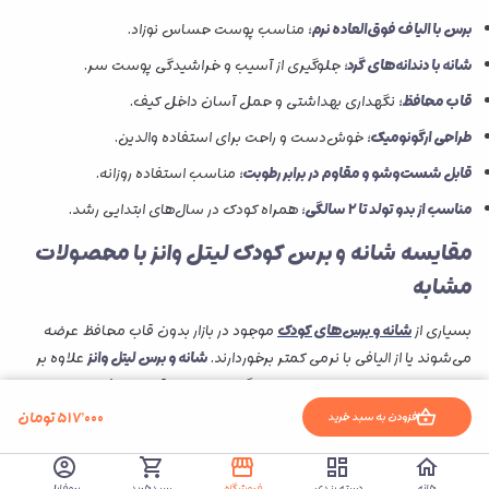
برس با الیاف فوق‌العاده نرم
؛ مناسب پوست حساس نوزاد.
شانه با دندانه‌های گرد
؛ جلوگیری از آسیب و خراشیدگی پوست سر.
قاب محافظ
؛ نگهداری بهداشتی و حمل آسان داخل کیف.
طراحی ارگونومیک
؛ خوش‌دست و راحت برای استفاده والدین.
قابل شست‌وشو و مقاوم در برابر رطوبت
؛ مناسب استفاده روزانه.
مناسب از بدو تولد تا ۲ سالگی
؛ همراه کودک در سال‌های ابتدایی رشد.
مقایسه شانه و برس کودک لیتل وانز با محصولات
مشابه
بسیاری از
شانه و برس‌های کودک
موجود در بازار بدون قاب محافظ عرضه
می‌شوند یا از الیافی با نرمی کمتر برخوردارند.
شانه و برس لیتل وانز
علاوه بر
برس بسیار نرم و شانه با دندانه‌های گرد، با داشتن قاب محافظ، امکان
نگهداری بهداشتی‌تر و حمل آسان‌تر را نیز فراهم می‌کند.
۵۱۷٬۰۰۰
تومان
افزودن به سبد خرید
معیار
شانه و برس لیتل وانز
بسیاری از مدل‌های مشابه
خانه
دسته بندی
فروشگاه
سبدخرید
پروفایل