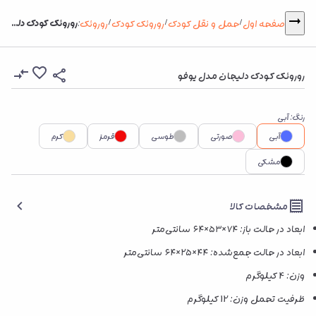
روروئک کودک دلیجان مدل یوفو
صفحه اول
حمل و نقل کودک
روروئک کودک
روروئک
:
/
/
/
روروئک کودک دلیجان مدل یوفو
رنگ
:
آبی
آبی
صورتی
طوسی
قرمز
کرم
مشکی
مشخصات کالا
ابعاد در حالت باز: ۷۴×۵۳×۶۴ سانتی‌متر
ابعاد در حالت جمع‌شده: ۴۴×۲۵×۶۴ سانتی‌متر
وزن: 4 کیلوگرم
ظرفیت تحمل وزن: 12 کیلوگرم