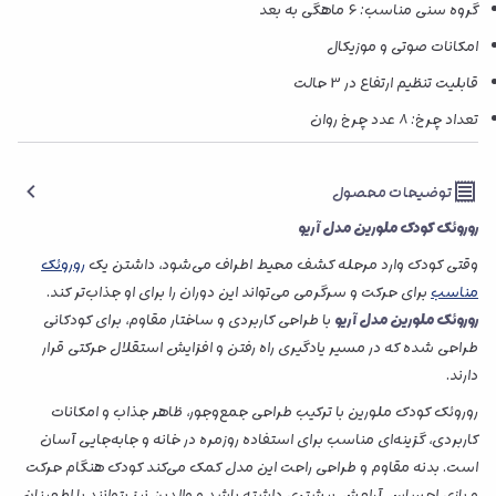
گروه سنی مناسب: 6 ماهگی به بعد
امکانات صوتی و موزیکال
قابلیت تنظیم ارتفاع در 3 حالت
تعداد چرخ: ۸ عدد چرخ روان
توضیحات محصول
روروئک کودک ملورین مدل آریو
وقتی کودک وارد مرحله کشف محیط اطراف می‌شود، داشتن یک
روروئک
مناسب
برای حرکت و سرگرمی می‌تواند این دوران را برای او جذاب‌تر کند.
روروئک ملورین مدل آریو
با طراحی کاربردی و ساختار مقاوم، برای کودکانی
طراحی شده که در مسیر یادگیری راه رفتن و افزایش استقلال حرکتی قرار
دارند.
روروئک کودک ملورین با ترکیب طراحی جمع‌وجور، ظاهر جذاب و امکانات
کاربردی، گزینه‌ای مناسب برای استفاده روزمره در خانه و جابه‌جایی آسان
است. بدنه مقاوم و طراحی راحت این مدل کمک می‌کند کودک هنگام حرکت
و بازی احساس آرامش بیشتری داشته باشد و والدین نیز بتوانند با اطمینان