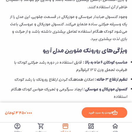
خاطر از آن استفاده کنند.
وجود کنسول حبابدار عروسکی و موزیکال در قسمت جلویی، این مدل را از
یک وسیله حرکتی ساده متمایز می‌کند. کنسول موزیکال و عروسکی باعث
می‌شود کودک هنگام استفاده تعامل بیشتری داشته باشد و از حرکت و
بازی لذت بیشتری ببرد.
ویژگی‌های روروئک ملورین مدل آریو
مناسب کودکان ۶ ماه به بالا :
قابل استفاده در دوره رشد حرکتی کودک با
ظرفیت تحمل وزن تا ۱۲ کیلوگرم
تنظیم ارتفاع ۳ حالته:
امکان هماهنگ کردن ارتفاع روروئک با رشد کودک
کنسول موزیکال و عروسکی:
ایجاد سرگرمی و تحریک حواس کودک هنگام
استفاده
دسته هدایت والدین:
کنترل راحت‌تر مسیر حرکت توسط والدین
۴٬۴۵۰٬۰۰۰
تومان
افزودن به سبد خرید
۸ چرخ روان و مقاوم:
حرکت نرم‌تر روی سطوح مختلف و جابه‌جایی آسان‌تر
تشک قابل شست‌وشو:
حفظ بهداشت و نظافت راحت‌تر برای والدین
خانه
دسته بندی
فروشگاه
سبدخرید
پروفایل