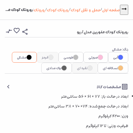
روروئک کودک ملورین مدل آریو
صفحه اول
حمل و نقل کودک
روروئک کودک
روروئک
:
/
/
/
روروئک کودک ملورین مدل آریو
رنگ
:
مشکی
آبی
صورتی
طوسی
قرمز
مشکی
نسکافه ای
نقره ای
نوک مدادی
مشخصات کالا
ابعاد در حالت باز: 77 × 61 × 56 سانتی‌متر
ابعاد در حالت جمع‌شده: 74× 70 × 38 سانتی‌متر
وزن: ۴۲۰۰ کیلوگرم
ظرفیت وزنی: تا 12 کیلوگرم