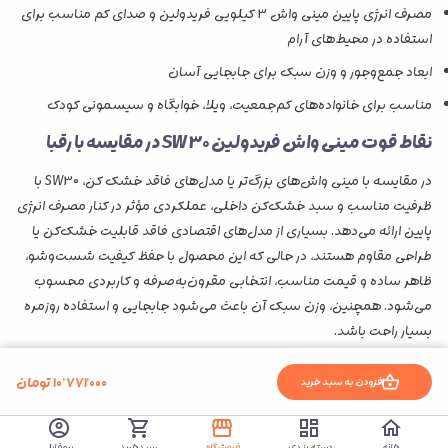
مصرف انرژی پایین مینی واش 3 کیلویی فریدولین و صدای کم مناسب برای
استفاده در محیط‌های آرام
ابعاد جمع‌وجور و وزن سبک برای جابجایی آسان
مناسب برای خانواده‌های کم‌جمعیت، ویلا، خوابگاه و سیسمونی کودک
نقاط قوت مینی واش فریدولین SW30 در مقایسه با رقبا
در مقایسه با مینی‌ واش‌های بزرگ‌تر یا مدل‌های فاقد خشک‌ کن، SW30 با
ظرفیت مناسب و سبد خشک‌کن داخلی، عملکردی مؤثر در کنار مصرف انرژی
پایین ارائه می‌دهد. بسیاری از مدل‌های اقتصادی فاقد قابلیت خشک‌کن یا
طراحی مقاوم هستند، در حالی که این محصول با حفظ کیفیت شست‌وشو،
ظاهر ساده و قیمت مناسب، انتخابی مقرون‌به‌صرفه و کاربردی محسوب
می‌شود. همچنین، وزن سبک آن باعث می‌شود جابجایی و استفاده روزمره
بسیار راحت باشد.
از دیگر گزینه های مشابه و محبوب در این زمینه میتوان به مدل
مینی‌ واش
۱۰٬۷۷۱٬۰۰۰
تومان
افزودن به سبد خرید
3.5 کیلوگرم فریدولین مدل SWT35-G
نیز اشاره کرد
چرا مادران اغلب مینی‌ واش فریدولین مدل SW30 را
خانه
دسته بندی
فروشگاه
سبدخرید
پروفایل