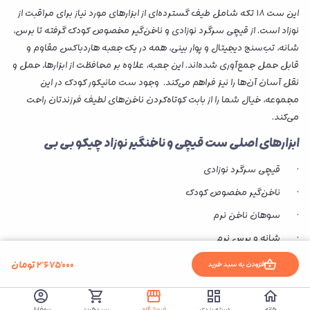
این ست ۱۸ تکه شامل طیف گسترده‌ای از ابزارهای مورد نیاز برای مراقبت از
نوزاد است. از قیچی سرگرد نوزادی و ناخن‌گیر مخصوص کودک گرفته تا برس،
شانه، تب‌سنج دیجیتال و پوار بینی، همه در یک جعبه هاردباکس مقاوم و
قابل حمل جمع‌آوری شده‌اند. این جعبه، علاوه بر محافظت از ابزارها، حمل و
نقل آسان آن‌ها را نیز فراهم می‌کند. وجود ست مانیکور کودک در این
مجموعه، خیال شما را از بابت کوتاه‌کردن ناخن‌های لطیف فرزندتان راحت
می‌کند.
ابزارهای اصلی ست قیچی و ناخنگیر نوزاد چیکو بی بی
· قیچی سرگرد نوزادی
· ناخن‌گیر مخصوص کودک
· سوهان ناخن نرم
· شانه و برس نرم
· تب‌سنج دیجیتال
۲٬۶۷۵٬۰۰۰
تومان
افزودن به سبد خرید
· پوار بینی با سری اضافه
· سرنگ داروخوری
خانه
دسته بندی
فروشگاه
سبدخرید
پروفایل