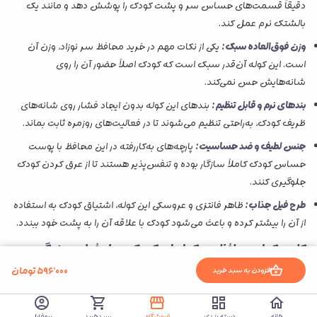
دقیقاً قسمت‌های حساس سر و پشت کودک را پوشش دهد و مانند یک
بالشتک نرم عمل کند.
وزن فوق‌العاده سبک:
یکی از نکات مهم در خرید محافظ سر نوزاد، وزن آن
است. این کوله آن‌قدر سبک است که کودک اصلاً حضور آن را روی
شانه‌هایش حس نمی‌کند.
بندهای نرم و قابل تنظیم:
بندهای این کوله بدون ایجاد فشار روی شانه‌های
ظریف کودک، به‌راحتی تنظیم می‌شوند تا در فعالیت‌های روزمره ثابت بماند.
جنس لطیف و ضد حساسیت:
پارچه‌های به‌کاررفته در این محافظ با پوست
حساس کودک کاملاً سازگار بوده و تنفس‌پذیر هستند تا از عرق کردن کودک
جلوگیری کنند.
طرح فیل جذاب:
ظاهر فانتزی و عروسکی این کوله، اشتیاق کودک به استفاده
از آن را بیشتر کرده و باعث می‌شود کودک با علاقه آن را به پشت خود ببندد.
کاربرد کوله محافظ سر کوله ای کودک مدل فیل در زندگی
روزمره:
۵۹۶٬۰۰۰
تومان
افزودن به سبد خرید
وقتی در خانه مشغول انجام کارهای روزمره هستید یا با کودک به پارک و خرید
می‌روید، نمی‌توانید لحظه‌به‌لحظه از او مراقبت کنید. این کوله محافظ سر
خانه
دسته بندی
فروشگاه
سبدخرید
پروفایل