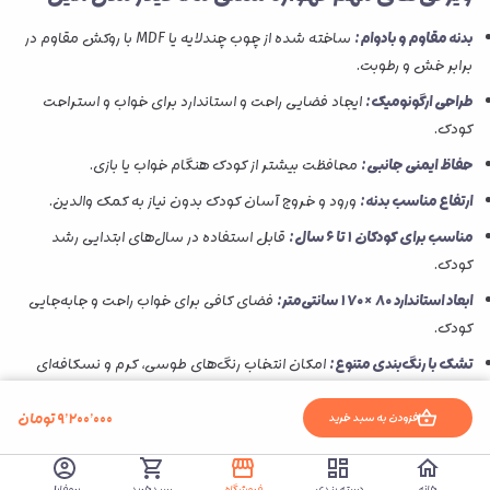
بدنه مقاوم و بادوام:
ساخته شده از چوب چندلایه یا MDF با روکش مقاوم در
برابر خش و رطوبت.
طراحی ارگونومیک:
ایجاد فضایی راحت و استاندارد برای خواب و استراحت
کودک.
حفاظ ایمنی جانبی:
محافظت بیشتر از کودک هنگام خواب یا بازی.
ارتفاع مناسب بدنه:
ورود و خروج آسان کودک بدون نیاز به کمک والدین.
مناسب برای کودکان ۱ تا ۶ سال:
قابل استفاده در سال‌های ابتدایی رشد
کودک.
ابعاد استاندارد ۸۰ × ۱۷۰ سانتی‌متر:
فضای کافی برای خواب راحت و جابه‌جایی
کودک.
تشک با رنگ‌بندی متنوع:
امکان انتخاب رنگ‌های طوسی، کرم و نسکافه‌ای
متناسب با دکور اتاق.
۹٬۲۰۰٬۰۰۰
تومان
افزودن به سبد خرید
طراحی زیبا و کلاسیک:
مناسب برای انواع سبک‌های دکوراسیون اتاق کودک.
قابلیت استفاده چندمنظوره:
مناسب برای خواب، استراحت و بازی کودک.
خانه
دسته بندی
فروشگاه
سبدخرید
پروفایل