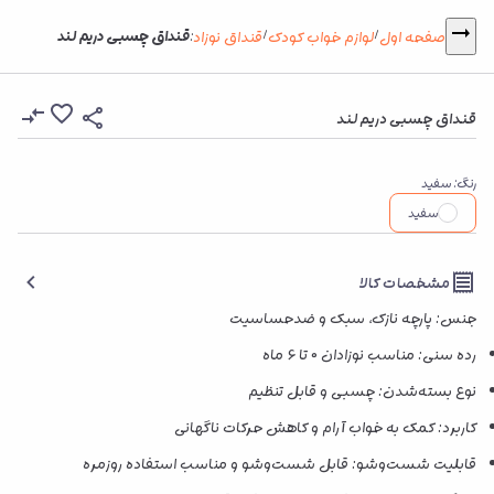
قنداق چسبی دریم لند
صفحه اول
لوازم خواب کودک
قنداق نوزاد
:
/
/
قنداق چسبی دریم لند
رنگ
:
سفید
سفید
مشخصات کالا
جنس: پارچه نازک، سبک و ضدحساسیت
رده سنی: مناسب نوزادان 0 تا 6 ماه
نوع بسته‌شدن: چسبی و قابل تنظیم
کاربرد: کمک به خواب آرام و کاهش حرکات ناگهانی
قابلیت شست‌وشو: قابل شست‌وشو و مناسب استفاده روزمره