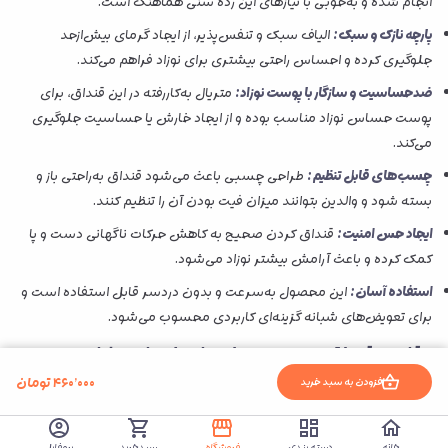
انجام شده و به‌خوبی با نیازهای این رده سنی هماهنگ است.
پارچه نازک و سبک:
الیاف سبک و تنفس‌پذیر، از ایجاد گرمای بیش‌ازحد
جلوگیری کرده و احساس راحتی بیشتری برای نوزاد فراهم می‌کند.
ضدحساسیت و سازگار با پوست نوزاد:
متریال به‌کاررفته در این قنداق، برای
پوست حساس نوزاد مناسب بوده و از ایجاد خارش یا حساسیت جلوگیری
می‌کند.
چسب‌های قابل تنظیم:
طراحی چسبی باعث می‌شود قنداق به‌راحتی باز و
بسته شود و والدین بتوانند میزان فیت بودن آن را تنظیم کنند.
ایجاد حس امنیت:
قنداق کردن صحیح به کاهش حرکات ناگهانی دست و پا
کمک کرده و باعث آرامش بیشتر نوزاد می‌شود.
استفاده آسان:
این محصول به‌سرعت و بدون دردسر قابل استفاده است و
برای تعویض‌های شبانه گزینه‌ای کاربردی محسوب می‌شود.
مقایسه قنداق چسبی دریم لند با مدل‌های مشابه
۴۶۰٬۰۰۰
تومان
افزودن به سبد خرید
بسیاری از
قنداق‌های نوزاد
پس از مدتی شل می‌شوند و بستن آن‌ها به زمان
و مهارت بیشتری نیاز دارد. اما قنداق چسبی دریم لند با طراحی مدرن و
چسب‌های قابل تنظیم، استفاده‌ای سریع‌تر و مطمئن‌تر دارد.
خانه
دسته بندی
فروشگاه
سبدخرید
پروفایل