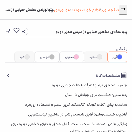
پتو نوزادی مخمل حبابی آرامیس مدل دو رو
صفحه اول
لوازم خواب کودک
پتو نوزادی
:
/
/
پتو نوزادی مخمل حبابی آرامیس مدل دو رو
رنگ
:
آبی
آبی
سفید
صورتی
طوسی
کرم
مشخصات کالا
جنس: مخمل نرم و لطیف با بافت حبابی دو رو
رده سنی: مناسب برای نوزادان تا1 سال
مناسب برای: تخت کودک، کالسکه، کریر، سفر و استفاده روزمره
قابلیت شست‌وشو: قابل شست‌وشو در ماشین لباسشویی
ویژگی خاص: ضدحساسیت، سبک، قابل حمل و دارای طراحی دو رو برای
استفاده متناسب با شرایط مختلف