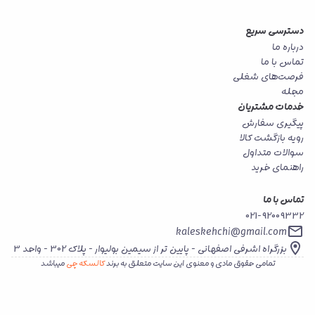
دسترسی سریع
درباره ما
تماس با ما
فرصت‌های شغلی
مجله
خدمات مشتریان
پیگیری سفارش
رویه بازگشت کالا
سوالات متداول
راهنمای خرید
تماس با ما
021-92009332
kaleskehchi@gmail.com
بزرگراه اشرفی اصفهانی - پایین تر از سیمین بولیوار - پلاک 302 - واحد 3
تمامی حقوق مادی و معنوی این سایت متعلق به برند
کالسکه چی
میباشد