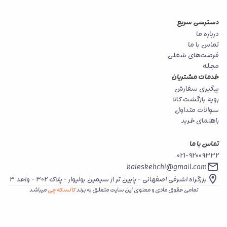
دسترسی سریع
درباره ما
تماس با ما
فرصت‌های شغلی
مجله
خدمات مشتریان
پیگیری سفارش
رویه بازگشت کالا
سوالات متداول
راهنمای خرید
تماس با ما
021-92009332
kaleskehchi@gmail.com
بزرگراه اشرفی اصفهانی - پایین تر از سیمین بولیوار - پلاک 302 - واحد 3
تمامی حقوق مادی و معنوی این سایت متعلق به برند
کالسکه چی
میباشد