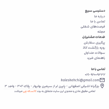
دسترسی سریع
درباره ما
تماس با ما
فرصت‌های شغلی
مجله
خدمات مشتریان
پیگیری سفارش
رویه بازگشت کالا
سوالات متداول
راهنمای خرید
تماس با ما
021-92009332
kaleskehchi@gmail.com
بزرگراه اشرفی اصفهانی - پایین تر از سیمین بولیوار - پلاک 302 - واحد 3
تمامی حقوق مادی و معنوی این سایت متعلق به برند
کالسکه چی
میباشد