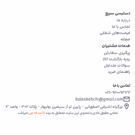
دسترسی سریع
درباره ما
تماس با ما
فرصت‌های شغلی
مجله
خدمات مشتریان
پیگیری سفارش
رویه بازگشت کالا
سوالات متداول
راهنمای خرید
تماس با ما
021-92009332
kaleskehchi@gmail.com
بزرگراه اشرفی اصفهانی - پایین تر از سیمین بولیوار - پلاک 302 - واحد 3
تمامی حقوق مادی و معنوی این سایت متعلق به برند
کالسکه چی
میباشد