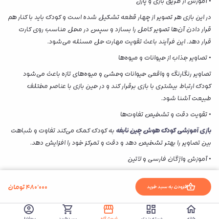
• آموزش از طریق بازی و پازل
در این بازی هر تصویر از چهار قطعه تشکیل شده است و کودک باید با کنار هم
قرار دادن آن‌ها تصویر کامل را بسازد و سپس در محل مناسب روی کارت
قرار دهد. این فرآیند باعث تقویت مهارت حل مسئله می‌شود.
• تصاویر جذاب از حیوانات و میوه‌ها
تصاویر رنگارنگ و واقعی حیوانات وحشی و میوه‌های تازه باعث می‌شود
کودک ارتباط بیشتری با بازی برقرار کند و در حین بازی با عناصر مختلف
طبیعت آشنا شود.
• تقویت دقت و تشخیص تفاوت‌ها
بازی آموزشی کودک هوش چین نابغه
به کودک کمک می‌کند تفاوت و شباهت
بین تصاویر را بهتر تشخیص دهد و دقت و تمرکز خود را افزایش دهد.
• آموزش واژگان فارسی و لاتین
روی هر تصویر نام آن به فارسی و لاتین نوشته شده است. والدین می‌توانند
۴۸۰٬۰۰۰
تومان
این کلمات را برای کودک بخوانند تا علاوه بر افزایش دایره لغات فارسی، با
افزودن به سبد خرید
تلفظ واژگان انگلیسی نیز آشنا شود.
• مجموعه کامل قطعات بازی
خانه
دسته بندی
فروشگاه
سبدخرید
پروفایل