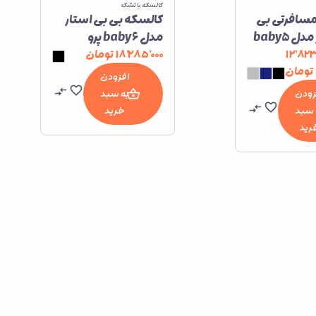
کالسکه با تشک
مسافرتی بی
کالسکه بی بی استار
بی استار مدل baby5
مدل baby6 پرو
۱۲٬۸۲۳
۱۸٬۲۸۵٬۰۰۰
تومان
تومان
افزودن
زودن
به سبد
 سبد
خرید
رید