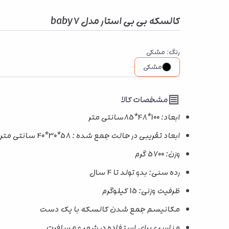
کالسکه بی بی استار مدل baby7
رنگ
:
مشکی
مشکی
مشخصات کالا
ابعاد: 100*48*85سانتی متر
ابعاد تقریبی در حالت جمع شده : 58*30*40 سانتی متر
وزن: 5700 گرم
رده سنی: بدو تولد تا 4 سال
ظرفیت وزنی: 15 کیلوگرم
مکانیسم جمع شدن کالسکه با یک دست
مناسب برای استفاده در شهر و مسافرت