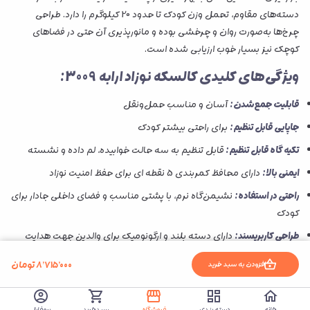
دسته‌های مقاوم، تحمل وزن کودک تا حدود 20 کیلوگرم را دارد. طراحی
چرخ‌ها به‌صورت روان و چرخشی بوده و مانورپذیری آن حتی در فضاهای
کوچک نیز بسیار خوب ارزیابی شده است.
ویژگی‌های کلیدی کالسکه نوزاد ارابه 3009:
قابلیت جمع‌شدن:
آسان و مناسب حمل‌ونقل
جاپایی قابل تنظیم:
برای راحتی بیشتر کودک
تکیه گاه قابل تنظیم:
قابل تنظیم به سه حالت خوابیده، لم داده و نشسته
ایمنی بالا:
دارای محافظ کمربندی 5 نقطه ای برای حفظ امنیت نوزاد
راحتی در استفاده:
نشیمن‌گاه نرم، با پشتی مناسب و فضای داخلی جادار برای
کودک
طراحی کاربرپسند:
دارای دسته بلند و ارگونومیک برای والدین جهت هدایت
راحت‌تر
۸٬۷۱۵٬۰۰۰
تومان
افزودن به سبد خرید
چرخ‌های مقاوم با حرکت نرم:
قابلیت حرکت در سطوح مختلف بدون گیر
کردن یا لغزش
خانه
دسته بندی
فروشگاه
سبدخرید
پروفایل