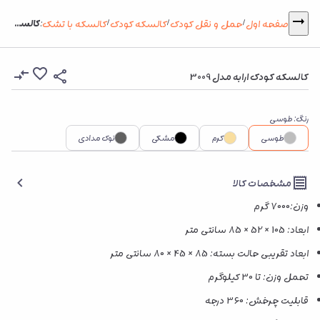
کالسکه کودک ارابه مدل 3009
صفحه اول
حمل و نقل کودک
کالسکه کودک
کالسکه با تشک
:
/
/
/
کالسکه کودک ارابه مدل 3009
رنگ
:
طوسی
طوسی
کرم
مشکی
نوک مدادی
مشخصات کالا
وزن:7000 گرم
ابعاد: 105 × 52 × 85 سانتی متر
ابعاد تقریبی حالت بسته: 85 × 45 × 80 سانتی متر
تحمل وزن: تا 30 کیلوگرم
قابلیت چرخش: 360 درجه