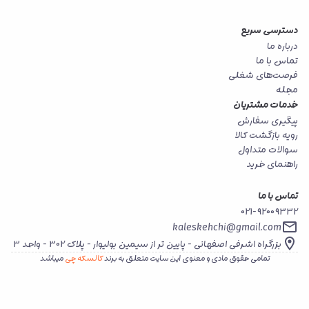
دسترسی سریع
درباره ما
تماس با ما
فرصت‌های شغلی
مجله
خدمات مشتریان
پیگیری سفارش
رویه بازگشت کالا
سوالات متداول
راهنمای خرید
تماس با ما
021-92009332
kaleskehchi@gmail.com
بزرگراه اشرفی اصفهانی - پایین تر از سیمین بولیوار - پلاک 302 - واحد 3
تمامی حقوق مادی و معنوی این سایت متعلق به برند
کالسکه چی
میباشد