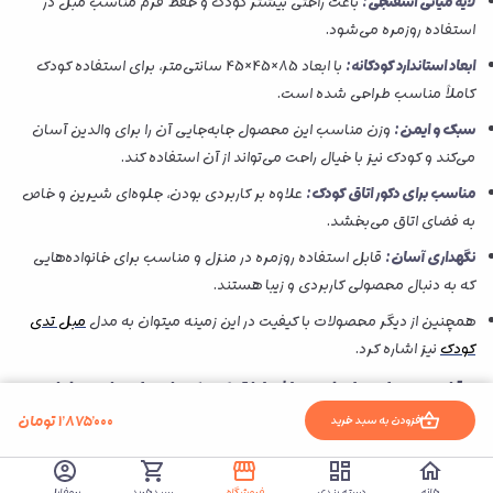
لایه میانی اسفنجی:
باعث راحتی بیشتر کودک و حفظ فرم مناسب مبل در
استفاده روزمره می‌شود.
ابعاد استاندارد کودکانه:
با ابعاد 85×45×45 سانتی‌متر، برای استفاده کودک
کاملاً مناسب طراحی شده است.
سبک و ایمن:
وزن مناسب این محصول جابه‌جایی آن را برای والدین آسان
می‌کند و کودک نیز با خیال راحت می‌تواند از آن استفاده کند.
مناسب برای دکور اتاق کودک:
علاوه بر کاربردی بودن، جلوه‌ای شیرین و خاص
به فضای اتاق می‌بخشد.
نگهداری آسان:
قابل استفاده روزمره در منزل و مناسب برای خانواده‌هایی
که به دنبال محصولی کاربردی و زیبا هستند.
همچنین از دیگر محصولات با کیفیت در این زمینه میتوان به مدل
مبل تدی
کودک
نیز اشاره کرد.
مقایسه مبل پولیشی زرافه اتاق کودک با مدل‌های مشابه
بازار
۱٬۸۷۵٬۰۰۰
تومان
افزودن به سبد خرید
در میان مدل‌های مختلف مبل کودک، بعضی از نمونه‌ها فقط ظاهر ساده و
کاربردی دارند و جذابیت خاصی برای کودک ایجاد نمی‌کنند. از طرف دیگر،
خانه
دسته بندی
فروشگاه
سبدخرید
پروفایل