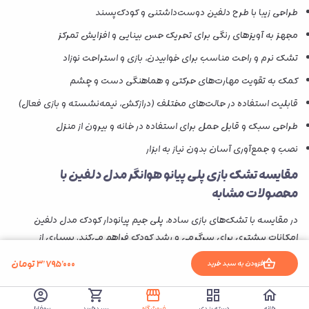
طراحی زیبا با طرح دلفین دوست‌داشتنی و کودک‌پسند
مجهز به آویزهای رنگی برای تحریک حس بینایی و افزایش تمرکز
تشک نرم و راحت مناسب برای خوابیدن، بازی و استراحت نوزاد
کمک به تقویت مهارت‌های حرکتی و هماهنگی دست و چشم
قابلیت استفاده در حالت‌های مختلف (درازکش، نیمه‌نشسته و بازی فعال)
طراحی سبک و قابل حمل برای استفاده در خانه و بیرون از منزل
نصب و جمع‌آوری آسان بدون نیاز به ابزار
مقایسه تشک بازی پلی پیانو هوانگر مدل دلفین با
محصولات مشابه
در مقایسه با تشک‌های بازی ساده، پلی جیم پیانودار کودک مدل دلفین
امکانات بیشتری برای سرگرمی و رشد کودک فراهم می‌کند. بسیاری از
مدل‌های معمولی فقط شامل آویز هستند، اما این محصول با داشتن
۳٬۷۹۵٬۰۰۰
تومان
افزودن به سبد خرید
پیانوی موزیکال، تجربه تعاملی‌تری برای کودک ایجاد می‌کند.
همچنین در مقایسه با برخی مدل‌های هوانگر مانند
تشک بازی پلی پیانو
خانه
دسته بندی
فروشگاه
سبدخرید
پروفایل