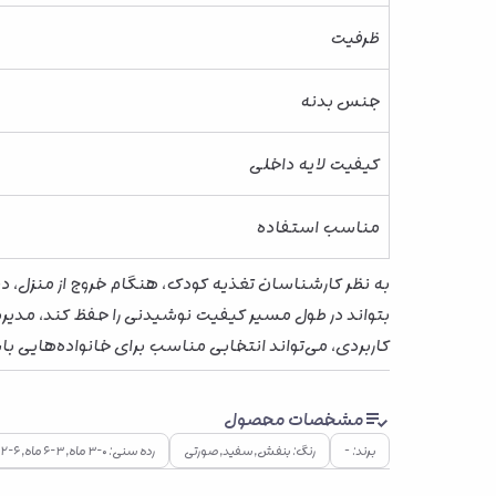
ظرفیت
جنس بدنه
کیفیت لایه داخلی
مناسب استفاده
به نظر کارشناسان تغذیه کودک، هنگام خروج از منزل، 
بتواند در طول مسیر کیفیت نوشیدنی را حفظ کند، مدیریت
کاربردی، می‌تواند انتخابی مناسب برای خانواده‌هایی ب
مشخصات محصول
برند: -
رنگ: بنفش, سفید, صورتی
رده سنی: ۰–۳ ماه, ۳–۶ ماه, ۶–۱۲ ماه, ۱–۲ سال, ۲–۴ سال, ۴–۷ سال, ۷ سال به بالا