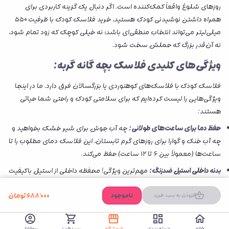
روزهای شلوغ واقعاً کمک‌کننده است. اگر دنبال یک گزینه کاربردی برای
همراه داشتن نوشیدنی کودک هستید، خرید فلاسک کودک با ظرفیت ۵۵۰
میلی‌لیتر می‌تواند انتخاب منطقی‌ای باشد؛ نه خیلی کوچک که زود تمام شود،
نه آن‌قدر بزرگ که حملش سخت شود.
ویژگی‌های کلیدی فلاسک بچه گانه گربه:
فلاسک کودک با فلاسک‌های کوهنوردی یا بزرگسالان فرق دارد. ما در اینجا
ویژگی‌هایی را لیست کرده‌ایم که برای سلامتی کودک و راحتی شما حیاتی
هستند:
حفظ دما برای ساعت‌های طولانی:
چه آب جوش برای شیر خشک بخواهید و
چه آب خنک و گوارا برای روزهای گرم تابستان، این فلاسک دمای مطلوب را تا
ساعت‌ها (معمولاً بین ۶ تا ۱۲ ساعت) حفظ می‌کند.
بدنه داخلی استیل ضدزنگ:
مهم‌ترین ویژگی! محفظه داخلی از استیل باکیفیت
و استاندارد ساخته شده که فلاسک استیل هیچ واکنشی با آب نمی‌دهد،
۶۸۸٬۰۰۰
تومان
طعم آب را عوض نمی‌کند و فاقد مواد مضر مثل BPA است. سلامتی
ناموجود
افزودن به سبد خرید
کوچولوی شما خط قرمز ماست.
ضد نشتی:
هیچ چیز بدتر از این نیست که در کیف لوازم نوزاد را باز کنید و ببینید
خانه
دسته بندی
فروشگاه
سبدخرید
پروفایل