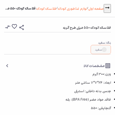
فلاسک کودک 550 میل طرح گربه
صفحه اول
لوازم غذاخوری کودک
فلاسک کودک
:
/
/
فلاسک کودک 550 میل طرح گربه
رنگ
:
سفید
سفید
مشخصات کالا
وزن:300 گرم
ابعاد: 24*7*7 سانتی متر
جنس بدنه داخلی: استیل
فاقد مواد مضر (BPA Free): بله
گنجایش: ۵۵۰