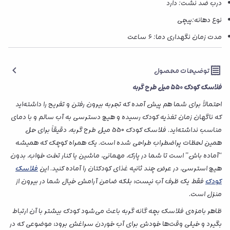
درب ضد نشت: دارد
نوع دهانه:پیچی
مدت زمان نگهداری دما: ۶ ساعت
توضیحات محصول
فلاسک کودک 550 میل طرح گربه
احتمالاً برای شما هم پیش آمده که تجربه بیرون رفتن و تفریح را داشته‌اید
که ناگهان زمان تغذیه کودک رسیده و هیچ دسترسی به آب سالم و با دمای
مناسب نداشته‌اید. فلاسک کودک 550 میل طرح گربه، دقیقاً برای حل
همین لحظات پراضطراب طراحی شده است. یک همراه کوچک که همیشه
“آماده باش” است تا شما در پارک، مهمانی، ماشین یا کنار تخت خواب، بدون
هیچ استرسی، در عرض چند ثانیه غذای کودکتان را آماده کنید. این
فلاسک
کودک
فقط یک ظرف آب نیست؛ بلکه ضامن آرامش خیال شما در بیرون از
منزل است.
ظاهر بامزه‌ی فلاسک بچه گانه گربه باعث می‌شود کودک بیشتر با آن ارتباط
بگیرد و خیلی وقت‌ها خودش برای آب خوردن سراغش برود؛ موضوعی که در