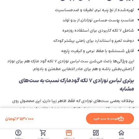
تهیه‌شده از نخ پنبه نرم، لطیف و ضدحساسیت
مناسب پوست حساس نوزادان از بدو تولد
شامل ۷ تکه کاربردی برای استفاده روزمره
دوخت تمیز و استاندارد برای راحتی بیشتر کودک
قابل شستشو با حفظ نرمی و کیفیت پارچه
این ویژگی‌ها باعث می‌شن ست لباس نوزادی ۷ تکه گود مارک هم برای نوزاد
آرامش‌بخش باشه و هم برای مادر انتخابی مطمئن و بادوام.
برتری لباس نوزادی ۷ تکه گودمارک نسبت به ست‌های
مشابه
برخلاف بعضی ست‌های نوزادی که فقط ظاهر زیبا دارن، این محصول روی
کیفیت پارچه و کاربردی بودن تمرکز کرده. نخ پنبه استفاده‌شده در این ست،
تنفس‌پذیره و از تعریق بیش از حد نوزاد جلوگیری می‌کنه. لطافت پارچه باعث
۲٬۵۳۰٬۰۰۰
تومان
افزودن به سبد خرید
می‌شه لباس‌ها در تماس طولانی‌مدت با پوست نوزاد هم احساس ناراحتی
ایجاد نکنن و برای استفاده شبانه‌روزی کاملاً مناسب باشن.
خانه
دسته بندی
فروشگاه
سبدخرید
پروفایل