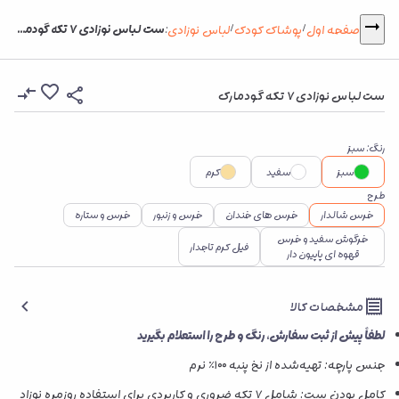
ست لباس نوزادی ۷ تکه گودمارک
صفحه اول
پوشاک کودک
لباس نوزادی
:
/
/
ست لباس نوزادی ۷ تکه گودمارک
رنگ
:
سبز
سبز
سفید
کرم
طرح
خرس شالدار
خرس های خندان
خرس و زنبور
خرس و ستاره
خرگوش سفید و خرس
فیل کرم تاجدار
قهوه ای پاپیون دار
مشخصات کالا
لطفاً پیش از ثبت سفارش، رنگ و طرح را استعلام بگیرید
جنس پارچه: تهیه‌شده از نخ پنبه ۱۰۰٪ نرم
کامل بودن ست: شامل ۷ تکه ضروری و کاربردی برای استفاده روزمره نوزاد